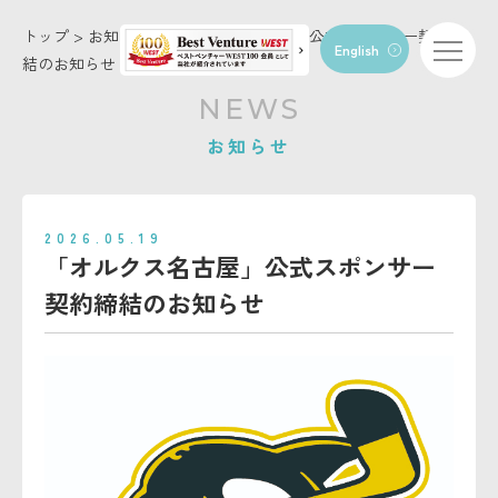
トップ
>
お知らせ
>
「オルクス名古屋」公式スポンサー契約締
English
結のお知らせ
トップページ
NEWS
コンセプト
お知らせ
店舗・施設情報
お知らせ
2026.05.19
トリミング
「オルクス名古屋」公式スポンサー
ペットホテル
契約締結のお知らせ
動物病院
FC/トリマー募集
お問い合わせ
会社概要
利用規約