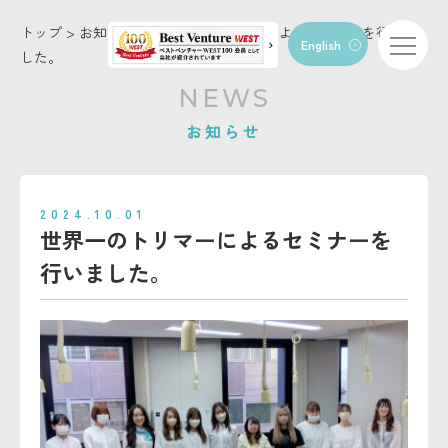
トップ
>
お知らせ
>
世界一のトリマーによるセミナーを行いま
English
した。
トップページ
NEWS
コンセプト
お知らせ
店舗・施設情報
お知らせ
2024.10.01
トリミング
世界一のトリマーによるセミナーを
ペットホテル
行いました。
動物病院
FC/トリマー募集
お問い合わせ
会社概要
利用規約