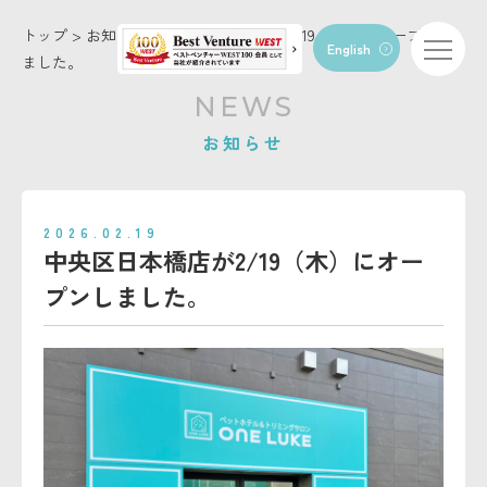
トップ
>
お知らせ
>
中央区日本橋店が2/19（木）にオープンし
English
ました。
トップページ
NEWS
コンセプト
お知らせ
店舗・施設情報
お知らせ
2026.02.19
トリミング
中央区日本橋店が2/19（木）にオー
ペットホテル
プンしました。
動物病院
FC/トリマー募集
お問い合わせ
会社概要
利用規約