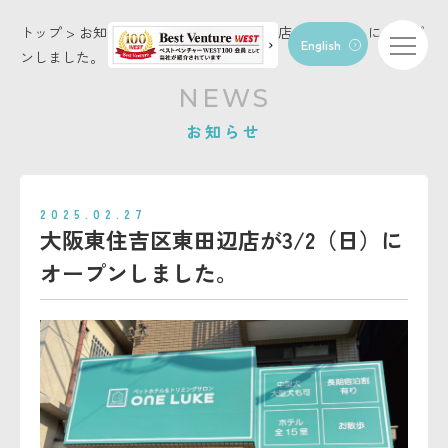
トップ
>
お知らせ
>
大阪東住吉区東田辺店が3/2（日）にオープ
English
ンしました。
トップページ
NEWS
コンセプト
お知らせ
店舗・施設情報
お知らせ
2025.02.27
トリミング
大阪東住吉区東田辺店が3/2（日）に
ペットホテル
オープンしました。
動物病院
FC/トリマー募集
お問い合わせ
会社概要
利用規約