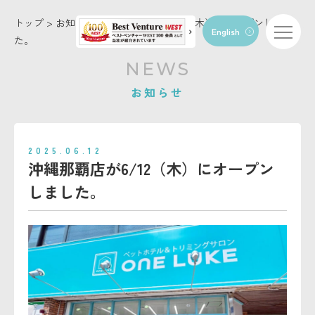
トップ
>
お知らせ
>
沖縄那覇店が6/12（木）にオープンしまし
English
た。
トップページ
NEWS
コンセプト
お知らせ
店舗・施設情報
お知らせ
2025.06.12
トリミング
沖縄那覇店が6/12（木）にオープン
ペットホテル
しました。
動物病院
FC/トリマー募集
お問い合わせ
会社概要
利用規約