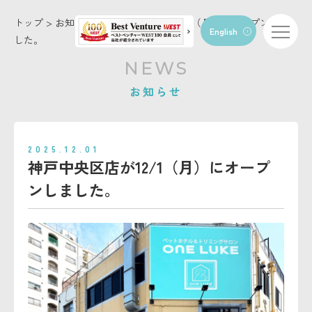
トップ
>
お知らせ
>
神戸中央区店が12/1（月）にオープンしま
English
した。
トップページ
NEWS
コンセプト
お知らせ
店舗・施設情報
お知らせ
2025.12.01
トリミング
神戸中央区店が12/1（月）にオープ
ペットホテル
ンしました。
動物病院
FC/トリマー募集
お問い合わせ
会社概要
利用規約