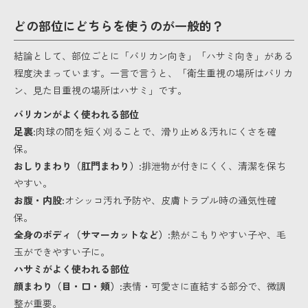
どの部位にどちらを使うのが一般的？
結論として、部位ごとに「バリカン向き」「ハサミ向き」がある
程度決まっています。一言で言うと、「衛生重視の場所はバリカ
ン、見た目重視の場所はハサミ」です。
バリカンがよく使われる部位
足裏
:肉球の間を短く刈ることで、滑り止め＆汚れにくさを確
保。
おしりまわり（肛門まわり）
:排泄物が付きにくく、清潔を保ち
やすい。
お腹・内股
:オシッコ汚れ予防や、皮膚トラブル時の通気性確
保。
全身のボディ（サマーカットなど）
:熱がこもりやすい子や、毛
玉ができやすい子に。
ハサミがよく使われる部位
顔まわり（目・口・頬）
:表情・可愛さに直結する部分で、微調
整が重要。