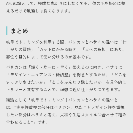
A9. 結論として、極端な丸刈りにしなくても、体の毛を短めに整
えるだけで風通しは良くなります。
まとめ
岐阜でトリミングを利用する際、バリカンとハサミの違いは「仕
上がりの質感」「カットにかかる時間」「犬への負担」にあり、
部位や目的によって使い分けるのが基本です。
バリカンは「短く・均一に・早く」整えるのに向き、ハサミは
「デザイン・ニュアンス・微調整」を得意とするため、「どこを
すっきりさせたいか」「どこをふんわり残したいか」を具体的に
トリマーと共有することで、理想に近い仕上がりにできます。
結論として「岐阜でトリミング！バリカンとハサミの違いと
は、”実用性重視の部分はバリカン、見た目とデザイン性を重視
したい部分はハサミと考え、犬種や生活スタイルに合わせて組み
合わせること”」です。