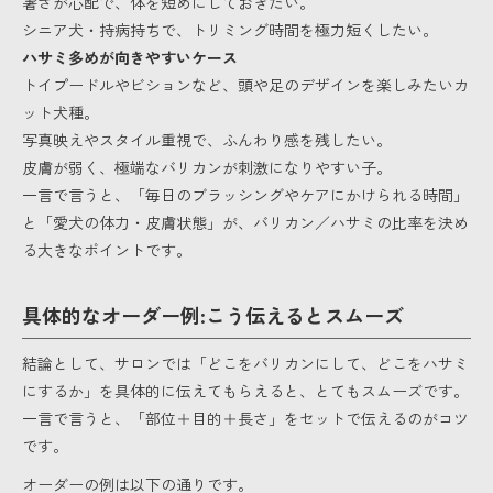
暑さが心配で、体を短めにしておきたい。
シニア犬・持病持ちで、トリミング時間を極力短くしたい。
ハサミ多めが向きやすいケース
トイプードルやビションなど、頭や足のデザインを楽しみたいカ
ット犬種。
写真映えやスタイル重視で、ふんわり感を残したい。
皮膚が弱く、極端なバリカンが刺激になりやすい子。
一言で言うと、「毎日のブラッシングやケアにかけられる時間」
と「愛犬の体力・皮膚状態」が、バリカン／ハサミの比率を決め
る大きなポイントです。
具体的なオーダー例:こう伝えるとスムーズ
結論として、サロンでは「どこをバリカンにして、どこをハサミ
にするか」を具体的に伝えてもらえると、とてもスムーズです。
一言で言うと、「部位＋目的＋長さ」をセットで伝えるのがコツ
です。
オーダーの例は以下の通りです。