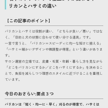
リカンとハサミの違い
【この記事のポイント】
バリカンとハサミは役割が違い、「どちらが良い／悪い」ではな
く、「目的と犬の状態に合わせて使い分ける道具」です。
一言で言うと、「バリカン＝スピーディに均一な短さに揃える」
「ハサミ＝細かいデザインや微調整が得意」という違いがありま
す。
サロン運営の立場では、皮膚・毛質・年齢・暮らし方を見ながら
「どこをバリカンにするか／どこをハサミにするか」を決めるこ
とで、負担を減らしつつ理想のスタイルに近づけることを重視し
ています。
今日のおさらい:要点３つ
バリカンは「短く・均一に・早く」刈るのが得意で、ハサミは