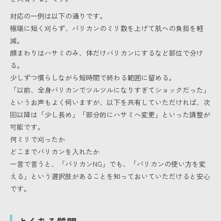
対応の一例は以下の通りです。
極端に短く刈らず、バリカンのミリ数を上げて肌への負担を軽
減。
顔まわりはハサミのみ、体だけバリカンにするなど部位で分け
る。
少しずつ慣らしながら短時間で終わる範囲に留める。
「以前、全身バリカンでツルツルになりすぎてショックだった」
というお声もよく伺いますが、以下を共有していただければ、次
回以降は「少し長め」「部分的にハサミへ変更」といった調整が
可能です。
何ミリで刈ったか
どこまでバリカンを入れたか
一言で言うと、「バリカンNG」でも、「バリカンの使い方を変
える」という選択肢があることを知っておいていただけると安心
です。