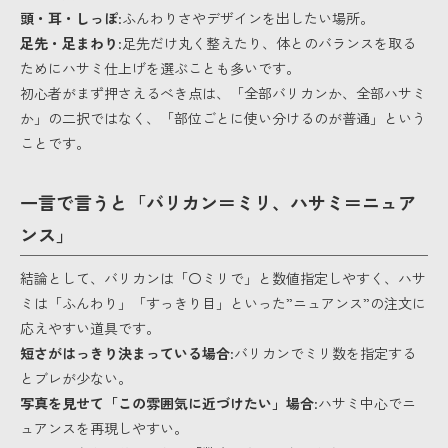
頭・耳・しっぽ
:ふんわりさやデザインを出したい場所。
足先・足まわり
:足先だけ丸く整えたり、体とのバランスを取る
ためにハサミ仕上げを選ぶことも多いです。
初心者がまず押さえるべき点は、「全部バリカンか、全部ハサミ
か」の二択ではなく、「部位ごとに使い分けるのが普通」という
ことです。
一言で言うと「バリカン＝ミリ、ハサミ＝ニュア
ンス」
結論として、バリカンは「〇ミリで」と数値指定しやすく、ハサ
ミは「ふんわり」「すっきり目」といった”ニュアンス”の注文に
応えやすい道具です。
短さがはっきり決まっている場合
:バリカンでミリ数を指定する
とブレが少ない。
写真を見せて「この雰囲気に近づけたい」場合
:ハサミ中心でニ
ュアンスを再現しやすい。