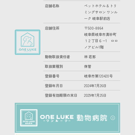
店舗名称
ペットホテル & トリ
ミングサロン ワンル
ーク 岐阜駅前店
店舗住所
〒500-8864
岐阜県岐阜市真砂町
１２丁目６−1 ロロ
ノアビル1階
動物取扱責任者
林 若那
取扱業種別
保管
登録番号
岐阜市第120420号
登録年月日
2024年7月26日
登録有効期限の末日
2029年7月25日