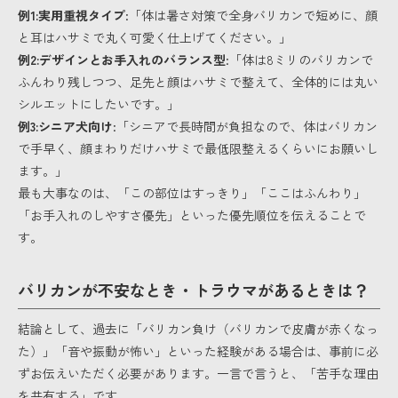
例1:実用重視タイプ
:「体は暑さ対策で全身バリカンで短めに、顔
と耳はハサミで丸く可愛く仕上げてください。」
例2:デザインとお手入れのバランス型
:「体は8ミリのバリカンで
ふんわり残しつつ、足先と顔はハサミで整えて、全体的には丸い
シルエットにしたいです。」
例3:シニア犬向け
:「シニアで長時間が負担なので、体はバリカン
で手早く、顔まわりだけハサミで最低限整えるくらいにお願いし
ます。」
最も大事なのは、「この部位はすっきり」「ここはふんわり」
「お手入れのしやすさ優先」といった優先順位を伝えることで
す。
バリカンが不安なとき・トラウマがあるときは？
結論として、過去に「バリカン負け（バリカンで皮膚が赤くなっ
た）」「音や振動が怖い」といった経験がある場合は、事前に必
ずお伝えいただく必要があります。一言で言うと、「苦手な理由
を共有する」です。