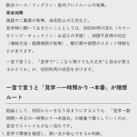
散歩コース・ドッグラン・室内プレイルームの有無。
安全対策
施錠や二重扉の有無、逃走防止の工夫など。
見学時に聞いておきたいこととしては、初回利用の流れ（カウン
セリング・チェックイン・お迎えの手順）、体調不良時の対応
（連絡方法・提携病院の有無）、繁忙期や夜間のスタッフ体制な
どがあります。
一言で言うと、「見学で“ここなら預けても大丈夫”と自分が思え
るかどうか」が、初回利用の成否を分けます。
一言で言うと「見学→一時預かり→本番」が理想
ルート
結論として、初回からいきなり泊まりにするよりも、「見学→数
時間〜半日の一時預かり→本宿泊」の順番で慣らしていくのが、
安全でストレスも少ない流れです。
見学で環境を確認し、飼い主が安心できるか判断。