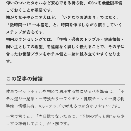
匂いのついたタオルなど安心できる持ち物」の3つを最低限準備
しておくことが重要です。
怖がりな子やシニア犬ほど、「いきなりお泊まり」ではなく、
「数時間→1日→本宿泊」と、時間を伸ばしながら慣らしていく
ステップが安心です。
初回カウンセリングでは、「性格・過去のトラブル・健康情報・
飼い主としての希望」を遠慮なく詳しく伝えることで、その子に
合ったお世話プランをホテル側と一緒に組み立てやすくなりま
す。
この記事の結論
岐阜でペットホテルを初めて利用する前にやるべき準備は、「ホ
テル選び→見学・一時預かり→ワクチン・健康チェック→持ち物
準備→情報共有」の5ステップで考えるのが分かりやすいです。
一言で言うと、「当日慌てないために、“予約のずっと前”から少
しずつ準備しておく」が正解です。