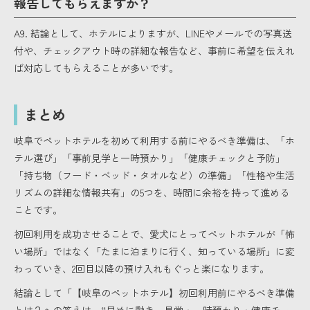
報告してもらえますか？
A9. 結論として、ホテルによりますが、LINEやメールでの写真送
付や、チェックアウト時の詳細な報告など、事前に希望を伝えれ
ば対応してもらえることが多いです。
まとめ
岐阜でペットホテルを初めて利用する前にやるべき準備は、「ホ
テル選び」「事前見学と一時預かり」「健康チェックと予防」
「持ち物（フード・ベッド・タオルなど）の準備」「性格や生活
リズムの詳細な情報共有」の5つを、時間に余裕を持って進める
ことです。
初回利用を成功させることで、愛犬にとってペットホテルが「怖
い場所」ではなく「たまに泊まりに行く、知っている場所」に変
わっていき、2回目以降の預け入れもぐっと楽になります。
結論として「【岐阜のペットホテル】初回利用前にやるべき準備
とは？への答えは、“早めに動き、見学・一時預かり・健康チェ