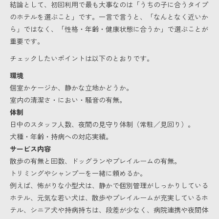
結論として、初回利用で最も大事なのは「うちの子に合うタイプ
のホテルを選ぶこと」です。一言で言うと、「なんとなく近いか
ら」ではなく、「性格・年齢・健康状態に合うか」で選ぶことが
重要です。
チェックしたいポイントは以下のとおりです。
環境
個室かケージか、静かな立地かどうか。
室内の清潔さ・におい・騒音の有無。
体制
日中のスタッフ人数、夜間の見守り体制（常駐／見回り）。
犬種・年齢・持病への対応実績。
サービス内容
散歩の有無と回数、ドッグランやプレイルームの有無。
トリミングやシャンプーを一緒に頼めるか。
例えば、怖がりな小型犬は、静かで個別管理がしっかりしている
ホテル、元気な若い犬は、散歩やプレイルームが充実しているホ
テル、シニア犬や持病持ちは、段差が少なく、病院連携や夜間体