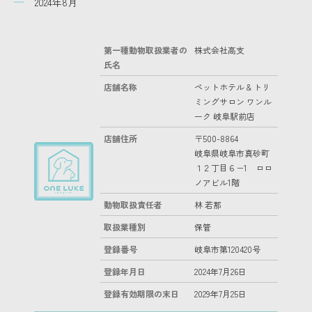
2024年8月
第一種動物取扱業者の
株式会社高支
氏名
店舗名称
ペットホテル & トリ
ミングサロン ワンル
ーク 岐阜駅前店
店舗住所
〒500-8864
岐阜県岐阜市真砂町
１２丁目６−1 ロロ
ノアビル1階
動物取扱責任者
林 若那
取扱業種別
保管
登録番号
岐阜市第120420号
登録年月日
2024年7月26日
登録有効期限の末日
2029年7月25日