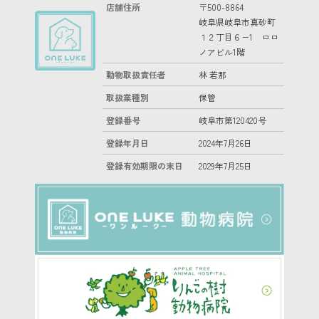
店舗住所
〒500-8864
岐阜県岐阜市真砂町
１２丁目６−1 ロロ
ノアビル1階
動物取扱責任者
林 若那
取扱業種別
保管
登録番号
岐阜市第120420号
登録年月日
2024年7月26日
登録有効期限の末日
2029年7月25日