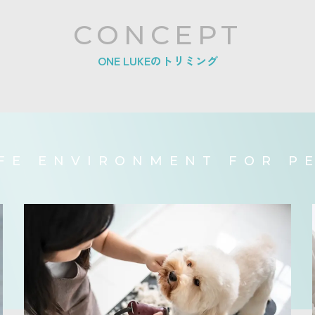
CONCEPT
ONE LUKEのトリミング
FE ENVIRONMENT FOR P