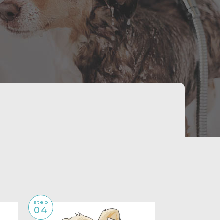
step
04