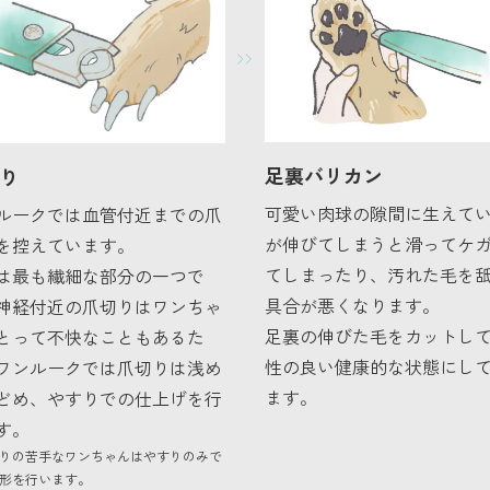
足裏バリカン
り
可愛い肉球の隙間に生えて
ルークでは血管付近までの爪
が伸びてしまうと滑ってケ
を控えています。
てしまったり、汚れた毛を
は最も繊細な部分の一つで
具合が悪くなります。
神経付近の爪切りはワンちゃ
足裏の伸びた毛をカットし
とって不快なこともあるた
性の良い健康的な状態にし
ワンルークでは爪切りは浅め
ます。
どめ、やすりでの仕上げを行
す。
りの苦手なワンちゃんはやすりのみで
形を行います。