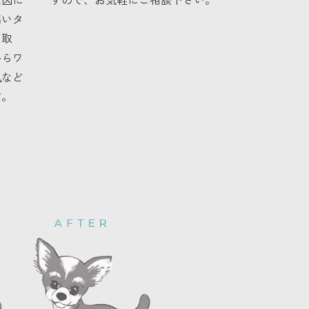
高いタ
い取
からワ
風など
す。