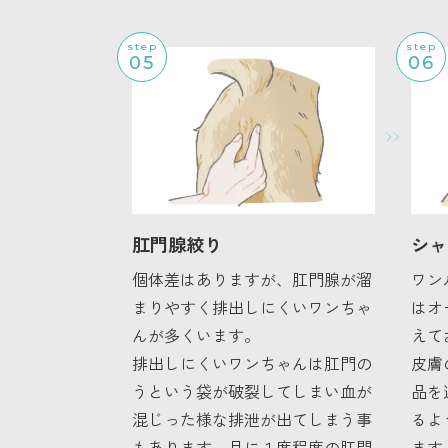
step
step
05
06
肛門腺絞り
シャ
個体差はありますが、肛門腺が溜
ワン
まりやすく排出しにくいワンちゃ
はオ
んが多くいます。
えて
排出しにくいワンちゃんは肛門の
皮膚
うという袋が破裂してしまい血が
品を
混じった様な排泄が出てしまう事
るよ
もあります。月に１度程度の肛門
ます