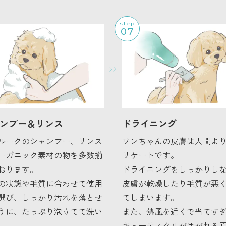
step
07
ンプー＆リンス
ドライニング
ルークのシャンプー、リンス
ワンちゃんの皮膚は人間よ
ーガニック素材の物を多数揃
リケートです。
おります。
ドライニングをしっかりし
の状態や毛質に合わせて使用
皮膚が乾燥したり毛質が悪
選び、しっかり汚れを落とせ
てしまいます。
うに、たっぷり泡立てて洗い
また、熱風を近くで当てす
。
キューティクルがはがれる