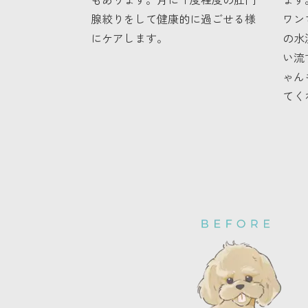
腺絞りをして健康的に過ごせる様
ワン
にケアします。
の水
い流
ゃん
てく