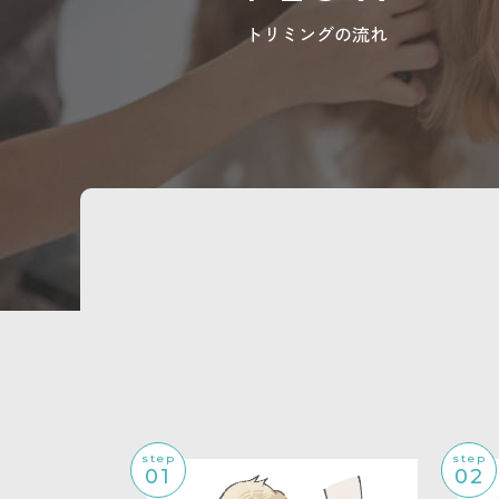
トリミングの流れ
step
step
01
02