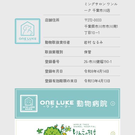
ミングサロン ワンル
ーク 千葉市川店
店舗住所
〒272-0033
千葉県市川市市川南1
丁目10−1
動物取扱責任者
岩村 なるみ
取扱業種別
保管
登録番号
26-市川健福190-1
登録年月日
令和8年4月14日
登録有効期限の末日
令和13年4月13日