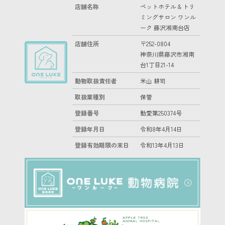
店舗名称
ペットホテル & トリ
ミングサロン ワンル
ーク 藤沢湘南台店
店舗住所
〒252-0804
神奈川県藤沢市湘南
台1丁目21-14
動物取扱責任者
米山 耕司
取扱業種別
保管
登録番号
動愛第250374号
登録年月日
令和8年4月14日
登録有効期限の末日
令和13年4月13日