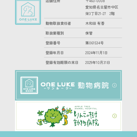
店舗住所
〒460-0008
愛知県名古屋市中区
栄3丁目21-27 2階
動物取扱責任者
木和田 有香
取扱業種別
保管
登録番号
第061534号
登録年月日
2024年11月1日
登録有効期限の末日
2029年10月31日