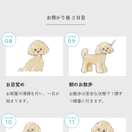
お預かり後 ２日目
step
step
08
09
お目覚め
朝のお散歩
お部屋の清掃を行い、一日が
お散歩は安全な状態で１頭ず
始まります。
つ順番に行きます。
step
step
10
11