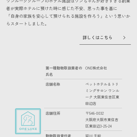
ワンルークグループのホテル施設はワンちゃんが好きすぎる創業
者が実際ホテルに預けた時に感じた不安、思った事を基に
「自身の家族を安心して預けられる施設を作ろう」という思いか
らスタートしました。
詳しくはこちら
第一種動物取扱業者の
ONE株式会社
氏名
店舗名称
ペットホテル & トリ
ミングサロン ワンル
ーク 大阪東住吉区東
田辺店
店舗住所
〒546-0032
大阪府大阪市東住吉
区東田辺3-25-24
動物取扱責任者
延川 千絵