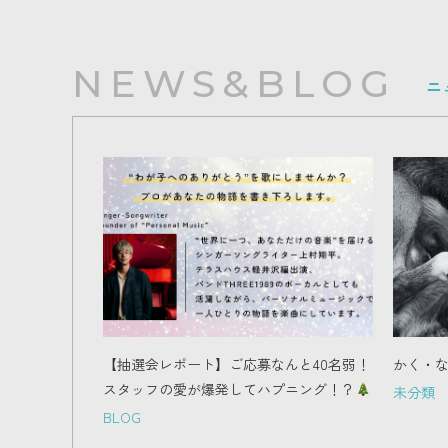
NEWS&BLOG
ニ
【抽選会レポート】ご応募なんと40名弱！
かく・
スタッフの愛が爆発してハプニング！？
未分類
BLOG