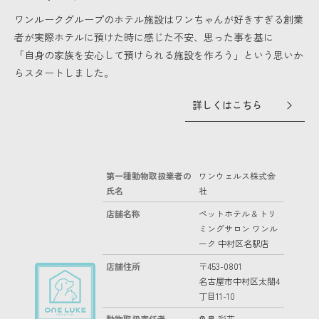
ワンルークグループのホテル施設はワンちゃんが好きすぎる創業
者が実際ホテルに預けた時に感じた不安、思った事を基に
「自身の家族を安心して預けられる施設を作ろう」という思いか
らスタートしました。
詳しくはこちら
第一種動物取扱業者の
ワンウェルス株式会
氏名
社
店舗名称
ペットホテル & トリ
ミングサロン ワンル
ーク 中村区名駅店
店舗住所
〒453-0801
名古屋市中村区太閤4
丁目11-10
動物取扱責任者
魚島 彩花