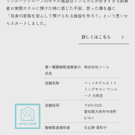
ワンルークグループのホテル施設はワンちゃんが好きすぎる創業
者が実際ホテルに預けた時に感じた不安、思った事を基に
「自身の家族を安心して預けられる施設を作ろう」という思いか
らスタートしました。
詳しくはこちら
第一種動物取扱業者の
株式会社メーム
氏名
店舗名称
ペットホテル & トリ
ミングサロン ワンル
ーク 大府店
店舗住所
〒474-0025
愛知県大府市中央町
6-74-1
動物取扱責任者
日比野 須和子