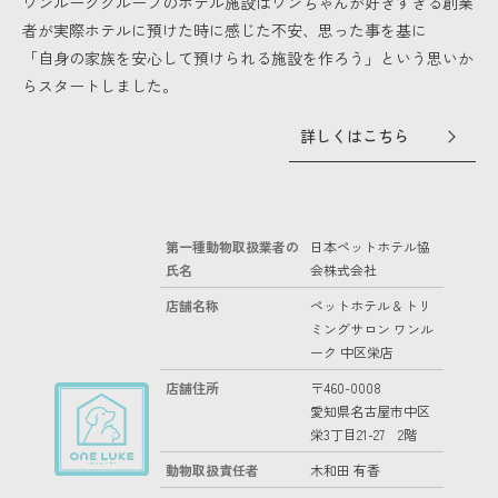
ワンルークグループのホテル施設はワンちゃんが好きすぎる創業
者が実際ホテルに預けた時に感じた不安、思った事を基に
「自身の家族を安心して預けられる施設を作ろう」という思いか
らスタートしました。
詳しくはこちら
第一種動物取扱業者の
日本ペットホテル協
氏名
会株式会社
店舗名称
ペットホテル & トリ
ミングサロン ワンル
ーク 中区栄店
店舗住所
〒460-0008
愛知県名古屋市中区
栄3丁目21-27 2階
動物取扱責任者
木和田 有香