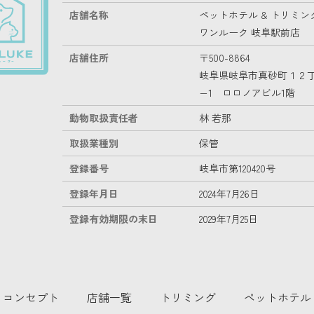
店舗名称
ペットホテル & トリミン
ワンルーク 岐阜駅前店
店舗住所
〒500-8864
岐阜県岐阜市真砂町１２
−1 ロロノアビル1階
動物取扱責任者
林 若那
取扱業種別
保管
登録番号
岐阜市第120420号
登録年月日
2024年7月26日
登録有効期限の末日
2029年7月25日
コンセプト
店舗一覧
トリミング
ペットホテル