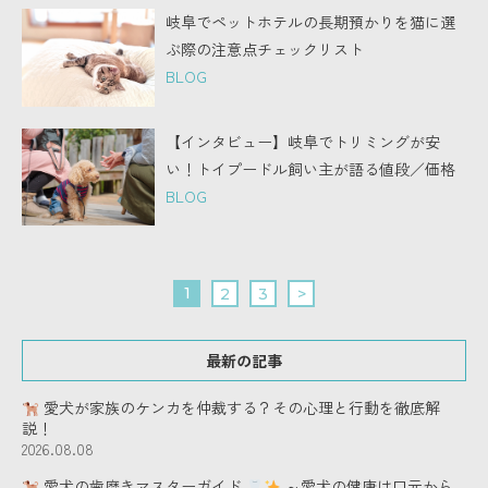
岐阜でペットホテルの長期預かりを猫に選
ぶ際の注意点チェックリスト
BLOG
【インタビュー】岐阜でトリミングが安
い！トイプードル飼い主が語る値段／価格
BLOG
1
2
3
>
最新の記事
愛犬が家族のケンカを仲裁する？その心理と行動を徹底解
説！
2026.08.08
愛犬の歯磨きマスターガイド
～愛犬の健康は口元から