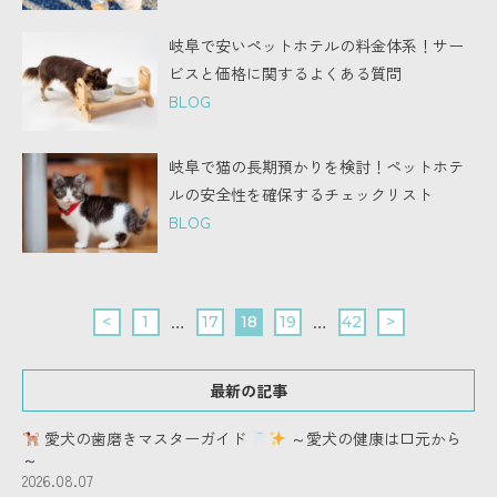
岐阜で安いペットホテルの料金体系！サー
ビスと価格に関するよくある質問
BLOG
岐阜で猫の長期預かりを検討！ペットホテ
ルの安全性を確保するチェックリスト
BLOG
…
…
18
<
1
17
19
42
>
最新の記事
愛犬の歯磨きマスターガイド
～愛犬の健康は口元から
～
2026.08.07